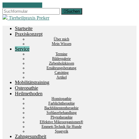
Zum Inhalt springen
Suchen
Tierheilpraxis Preker
Startseite
Praxiskonzept
Über mich
Mein Wissen
Service
Termine
Bildergalerie
Zirbenholzkissen
Ernährungsberatung
Catsitting
Artikel
Mobilitätstraining
Osteopathie
Heilmethoden
Homöopathie
Farblichttheraphie
Bachblütententheraphie
Softlaserbehandlung
Phytotheraphie
Effektive Mikroorganismen®
Emmett-Technik für Hunde
Spagyrik
Zahngesundheit