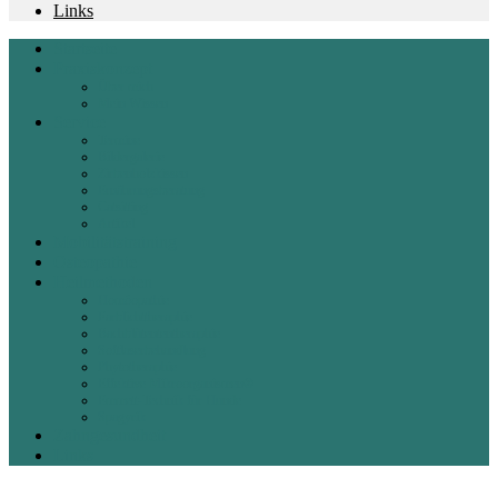
Links
Startseite
Praxiskonzept
Über mich
Mein Wissen
Service
Termine
Bildergalerie
Zirbenholzkissen
Ernährungsberatung
Catsitting
Artikel
Mobilitätstraining
Osteopathie
Heilmethoden
Homöopathie
Farblichttheraphie
Bachblütententheraphie
Softlaserbehandlung
Phytotheraphie
Effektive Mikroorganismen®
Emmett-Technik für Hunde
Spagyrik
Zahngesundheit
Links