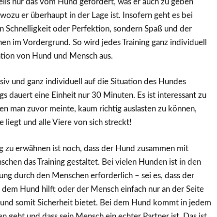
eils nur das vom Hund gefordert, was er auch zu geben
wozu er überhaupt in der Lage ist. Insofern geht es bei
n Schnelligkeit oder Perfektion, sondern Spaß und der
ehen im Vordergrund. So wird jedes Training ganz individuell
tuation von Hund und Mensch aus.
nsiv und ganz individuell auf die Situation des Hundes
gs dauert eine Einheit nur 30 Minuten. Es ist interessant zu
den man zuvor meinte, kaum richtig auslasten zu können,
 liegt und alle Viere von sich streckt!
g zu erwähnen ist noch, dass der Hund zusammen mit
chen das Training gestaltet. Bei vielen Hunden ist in den
zung durch den Menschen erforderlich – sei es, dass der
so dem Hund hilft oder der Mensch einfach nur an der Seite
nd somit Sicherheit bietet. Bei dem Hund kommt in jedem
n geht und dass sein Mensch ein echter Partner ist. Das ist