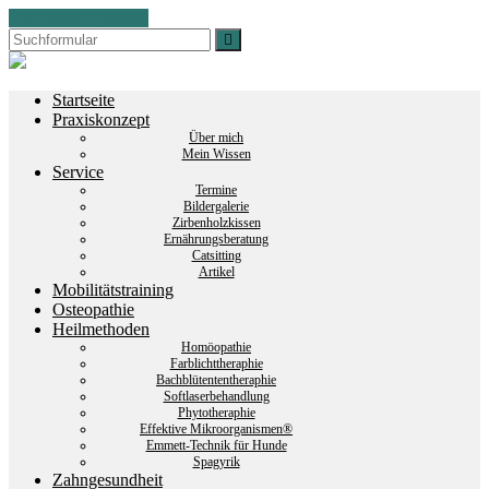
Zum Inhalt springen
Suchen
Tierheilpraxis
Preker
Startseite
Praxiskonzept
Über mich
Mein Wissen
Service
Termine
Bildergalerie
Zirbenholzkissen
Ernährungsberatung
Catsitting
Artikel
Mobilitätstraining
Osteopathie
Heilmethoden
Homöopathie
Farblichttheraphie
Bachblütententheraphie
Softlaserbehandlung
Phytotheraphie
Effektive Mikroorganismen®
Emmett-Technik für Hunde
Spagyrik
Zahngesundheit