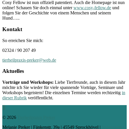
Cosy Fellow ist nun offiziell patentiert. Auch die Homepage ist nun
online! Schauen Sie doch einmal unter
www.cosy-fellow.de
und
folgen Sie der Geschichte von einem Menschen und seinem
Hund…..
Kontakt
So erreichen Sie mich:
02324 / 90 207 49
tierheilpraxis-preker@web.de
Aktuelles
Vorträge und Workshops:
Liebe Tierfreunde, auch in diesem Jahr
möchte ich Sie wieder für viele spannende Vorträge, Seminare und
Workshops begeistern! Die einzelnen Termine werden rechtzeitig
in
dieser Rubrik
veröffentlicht.
Nach
oben
© 2026
Tierheilpraxis Preker
Melanie Preker | Fänkenstr. 39a | 45549 Sprockhövel |
Impressum /