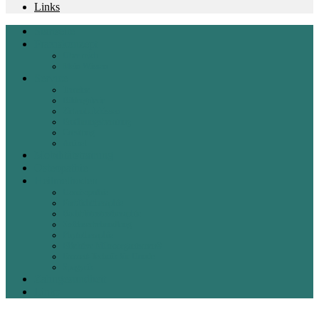
Links
Startseite
Praxiskonzept
Über mich
Mein Wissen
Service
Termine
Bildergalerie
Zirbenholzkissen
Ernährungsberatung
Catsitting
Artikel
Mobilitätstraining
Osteopathie
Heilmethoden
Homöopathie
Farblichttheraphie
Bachblütententheraphie
Softlaserbehandlung
Phytotheraphie
Effektive Mikroorganismen®
Emmett-Technik für Hunde
Spagyrik
Zahngesundheit
Links