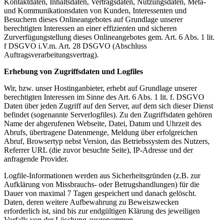
Kontaktdaten, Inhaltsdaten, Vertragsdaten, Nutzungsdaten, Meta-
und Kommunikationsdaten von Kunden, Interessenten und
Besuchern dieses Onlineangebotes auf Grundlage unserer
berechtigten Interessen an einer effizienten und sicheren
Zurverfügungstellung dieses Onlineangebotes gem. Art. 6 Abs. 1 lit.
f DSGVO i.V.m. Art. 28 DSGVO (Abschluss
Auftragsverarbeitungsvertrag).
Erhebung von Zugriffsdaten und Logfiles
Wir, bzw. unser Hostinganbieter, erhebt auf Grundlage unserer
berechtigten Interessen im Sinne des Art. 6 Abs. 1 lit. f. DSGVO
Daten über jeden Zugriff auf den Server, auf dem sich dieser Dienst
befindet (sogenannte Serverlogfiles). Zu den Zugriffsdaten gehören
Name der abgerufenen Webseite, Datei, Datum und Uhrzeit des
Abrufs, übertragene Datenmenge, Meldung über erfolgreichen
Abruf, Browsertyp nebst Version, das Betriebssystem des Nutzers,
Referrer URL (die zuvor besuchte Seite), IP-Adresse und der
anfragende Provider.
Logfile-Informationen werden aus Sicherheitsgründen (z.B. zur
Aufklärung von Missbrauchs- oder Betrugshandlungen) für die
Dauer von maximal 7 Tagen gespeichert und danach gelöscht.
Daten, deren weitere Aufbewahrung zu Beweiszwecken
erforderlich ist, sind bis zur endgültigen Klärung des jeweiligen
Vorfalls von der Löschung ausgenommen.