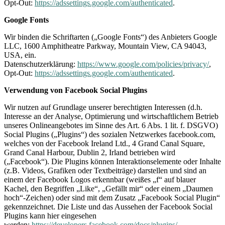
Opt-Out:
https://adssettings.google.com/authenticated
.
Google Fonts
Wir binden die Schriftarten („Google Fonts“) des Anbieters Google
LLC, 1600 Amphitheatre Parkway, Mountain View, CA 94043,
USA, ein.
Datenschutzerklärung:
https://www.google.com/policies/privacy/
,
Opt-Out:
https://adssettings.google.com/authenticated
.
Verwendung von Facebook Social Plugins
Wir nutzen auf Grundlage unserer berechtigten Interessen (d.h.
Interesse an der Analyse, Optimierung und wirtschaftlichem Betrieb
unseres Onlineangebotes im Sinne des Art. 6 Abs. 1 lit. f. DSGVO)
Social Plugins („Plugins“) des sozialen Netzwerkes facebook.com,
welches von der Facebook Ireland Ltd., 4 Grand Canal Square,
Grand Canal Harbour, Dublin 2, Irland betrieben wird
(„Facebook“). Die Plugins können Interaktionselemente oder Inhalte
(z.B. Videos, Grafiken oder Textbeiträge) darstellen und sind an
einem der Facebook Logos erkennbar (weißes „f“ auf blauer
Kachel, den Begriffen „Like“, „Gefällt mir“ oder einem „Daumen
hoch“-Zeichen) oder sind mit dem Zusatz „Facebook Social Plugin“
gekennzeichnet. Die Liste und das Aussehen der Facebook Social
Plugins kann hier eingesehen
werden:
https://developers.facebook.com/docs/plugins/
.