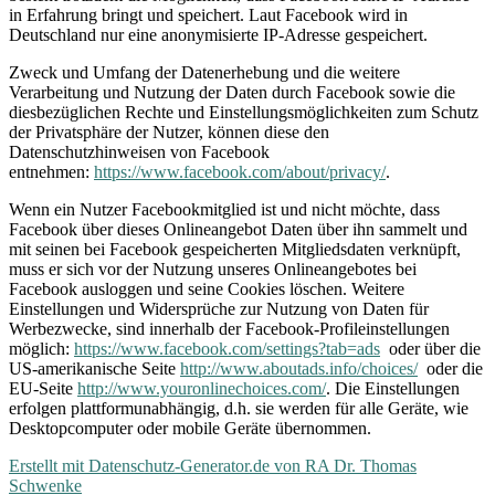
in Erfahrung bringt und speichert. Laut Facebook wird in
Deutschland nur eine anonymisierte IP-Adresse gespeichert.
Zweck und Umfang der Datenerhebung und die weitere
Verarbeitung und Nutzung der Daten durch Facebook sowie die
diesbezüglichen Rechte und Einstellungsmöglichkeiten zum Schutz
der Privatsphäre der Nutzer, können diese den
Datenschutzhinweisen von Facebook
entnehmen:
https://www.facebook.com/about/privacy/
.
Wenn ein Nutzer Facebookmitglied ist und nicht möchte, dass
Facebook über dieses Onlineangebot Daten über ihn sammelt und
mit seinen bei Facebook gespeicherten Mitgliedsdaten verknüpft,
muss er sich vor der Nutzung unseres Onlineangebotes bei
Facebook ausloggen und seine Cookies löschen. Weitere
Einstellungen und Widersprüche zur Nutzung von Daten für
Werbezwecke, sind innerhalb der Facebook-Profileinstellungen
möglich:
https://www.facebook.com/settings?tab=ads
oder über die
US-amerikanische Seite
http://www.aboutads.info/choices/
oder die
EU-Seite
http://www.youronlinechoices.com/
. Die Einstellungen
erfolgen plattformunabhängig, d.h. sie werden für alle Geräte, wie
Desktopcomputer oder mobile Geräte übernommen.
Erstellt mit Datenschutz-Generator.de von RA Dr. Thomas
Schwenke