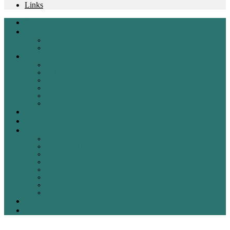
Links
Startseite
Praxiskonzept
Über mich
Mein Wissen
Service
Termine
Bildergalerie
Zirbenholzkissen
Ernährungsberatung
Catsitting
Artikel
Mobilitätstraining
Osteopathie
Heilmethoden
Homöopathie
Farblichttheraphie
Bachblütententheraphie
Softlaserbehandlung
Phytotheraphie
Effektive Mikroorganismen®
Emmett-Technik für Hunde
Spagyrik
Zahngesundheit
Links