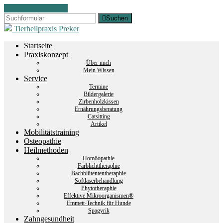
Zum Inhalt springen
Suchen
Tierheilpraxis Preker
Startseite
Praxiskonzept
Über mich
Mein Wissen
Service
Termine
Bildergalerie
Zirbenholzkissen
Ernährungsberatung
Catsitting
Artikel
Mobilitätstraining
Osteopathie
Heilmethoden
Homöopathie
Farblichttheraphie
Bachblütententheraphie
Softlaserbehandlung
Phytotheraphie
Effektive Mikroorganismen®
Emmett-Technik für Hunde
Spagyrik
Zahngesundheit